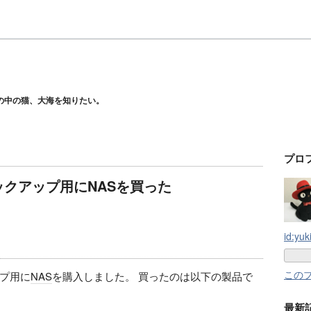
の中の猫、大海を知りたい。
プロ
のバックアップ用にNASを買った
id:yu
この
プ用に
NAS
を購入しました。 買ったのは以下の製品で
最新