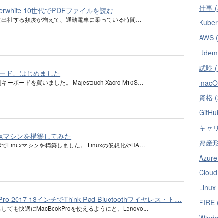
仕事 (
Paperwhite 10世代でPDFファイルを読む
近出社する頻度が増えて、通勤電車に乗っている時間…
Kuber
AWS (
Udemy
試験 (
ード、はじめました
macOS
ーボードを買いました。 Majestouch Xacro M10S…
資格 (
GitHu
キャリア
nuxマシンを構築してみた
資産形成
CでLinuxマシンを構築しました。 Linuxの仮想化やHA…
Azure
Cloud
Linux 
 Pro 2017 13インチでThink Pad Bluetoothワイヤレス・ト…
FIRE 
しても快適にMacBookProを使えるようにと、Lenovo…
Windo