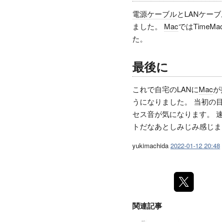
電源ケーブル
とLANケー
ました。
Mac
ではTime
た。
最後に
これで自宅のLANに
Mac
が
うになりました。 当初の
セス音が気になります。 
トだなあとしみじみ感じま
yukimachida
2022-01-12 20:48
関連記事