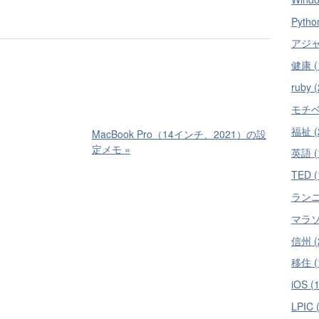
Pytho
アジャ
健康 (
ruby (
モチベ
福祉 (
MacBook Pro（14インチ、2021）の設
定メモ
»
英語 (
TED (
ランニ
マラソン
信州 (
移住 (
iOS (1
LPIC 