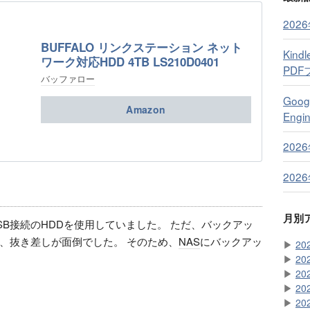
202
BUFFALO リンクステーション ネット
Kind
ワーク対応HDD 4TB LS210D0401
PD
バッファロー
Googl
Amazon
Eng
202
202
月別
SB接続のHDDを使用していました。 ただ、バックアッ
、抜き差しが面倒でした。 そのため、
NAS
にバックアッ
▶
20
▶
20
▶
20
▶
20
▶
20