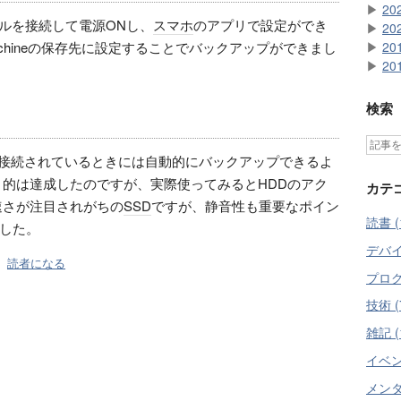
▶
20
ブルを接続して電源ONし、
スマホ
のアプリで設定ができ
▶
20
Machineの保存先に設定することでバックアップができまし
▶
20
▶
20
検索
接続されているときには自動的にバックアップできるよ
目的は達成したのですが、実際使ってみるとHDDのアク
カテ
速さが注目されがちの
SSD
ですが、静音性も重要なポイン
読書 (
した。
デバイス
読者になる
プログ
技術 (
雑記 (
イベント
メンタ