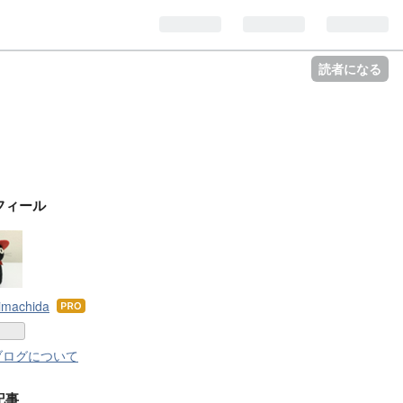
読者になる
フィール
kimachida
はて
なブ
ログ
ブログについて
Pro
記事